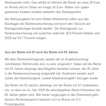
Rentenpunkt mehr. Das erhöht im Westen die Rente um etwa 28 Euro
ambulant, stationär, Zahn
im Monat und im Osten um knapp 26 Euro. Mütter von später
Krankentagegeld
geborenen Kindern erhalten weiterhin drei Rentenpunkte.
Pflegerente
Die Mehrausgaben für eine höhere Mütterrente sollen aus den
Pflegetagegeld
Rücklagen der Rentenversicherung und durch den Verzicht auf
Reisekrankenversicherung
Beitragssenkungen bezahlt werden. Der Beitragssatz zur
Rentenversicherung soll zunächst stabil bei 18,9 Prozent bleiben und
Reisekrankenversicherung für Au Pairs, Schüler, Studenten …
2019 auf 19,7 Prozent steigen.
ABSICHERUNG
Aus der Rente mit 63 wird die Rente mit 65 Jahren
Mit dem Rentenreformgesetz werden die im Koalitionsvertrag
Einkommen | Hinterbliebene | Kinder
vereinbarten Reformziele eins zu eins umgesetzt. Dabei soll die Rente
mit 63 Jahren derjenige abschlagsfrei beziehen können, der 45 Jahre
in die Rentenversicherung eingezahlt hat. Anerkannt werden auch
Berufsunfähigkeit
Zeiten der Arbeitslosigkeit, soweit Arbeitslosengeld I bezogen wurde.
Unfallversicherung
Die Rente mit 63 wächst allerdings mit der Rente mit 67 stufenweise
Schwere Krankheiten (Dread Disease)
mit, so dass es im Jahr 2029 die abschlagsfreie Rente frühestens mit
Risikolebensversicherung
65 Jahren geben wird. Wer heute vorgezogen in den Ruhestand geht,
Einkommensversicherung
dessen Rentenanspruch reduziert sich je Monat um 0,3
Prozentpunkte.
Grundfähigkeiten