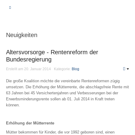
BERATUNG
VERGLEICHSRECHNER
Neuigkeiten
KRANKHEIT | PFLEGE
Altersvorsorge - Rentenreform der
Bundesregierung
Private Krankenversicherung
Erstellt am 20. Januar 2014
Kategorie:
Blog
Unterschiede
Leistungen
Die große Koalition möchte die vereinbarte Rentenreformen zügig
umsetzen. Die Erhöhung der Mütterrente, die abschlagsfreie Rente mit
Beiträge
63 Jahren bei 45 Versichertenjahren und Verbesserungen bei der
Fragen
Erwerbsminderungsrente sollen ab 01. Juli 2014 in Kraft treten
PKV-Optimierung
können.
Gesetzliche Krankenversicherung
Erhöhung der Mütterrente
Krankenzusatzversicherung
Mütter bekommen für Kinder, die vor 1992 geboren sind, einen