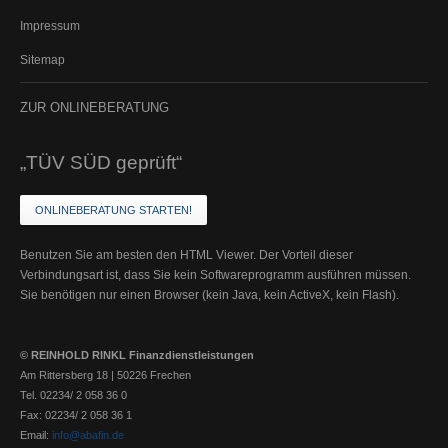
Impressum
Sitemap
ZUR
ONLINEBERATUNG
„TÜV SÜD geprüft“
ONLINEBERATUNG STARTEN!
Benutzen Sie am besten den HTML Viewer. Der Vorteil dieser
Verbindungsart ist, dass Sie kein Softwareprogramm ausführen müssen.
Sie benötigen nur einen Browser (kein Java, kein ActiveX, kein Flash).
© REINHOLD RINKL Finanzdienstleistungen
Am Rittersberg 18 | 50226 Frechen
Tel. 02234/ 2 058 36 0
Fax: 02234/ 2 058 36 1
Email:
info@abafin.de