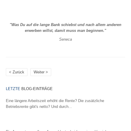
KFZ
PKW (private Nutzung)
Motorrad
"Was Du auf die lange Bank schiebst und nach allem anderen
Anhänger
erwerben willst, damit muss man beginnen."
Wohnmobil
Seneca
Wohnwagen
Tiere
Hundehalterhaftpflicht
Pferdehalterhaftpflicht
< Zurück
Weiter >
Tier-OP-Versicherung
Reiseversicherung
Bootsversicherung
LETZTE
BLOG-EINTRÄGE
Veranstaltungshaftpflicht
Eine längere Arbeitszeit erhöht die Rente? Die zusätzliche
Betriebsrente gibt's netto? Und durch...
GEWERBE-SACHVERSICHERUNGEN
Betriebshaftpflicht
Weiterlesen...
Inhaltsversicherung
Elektronikversicherung