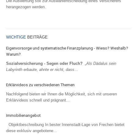
Die Auswertung soll zur Auswahlentscheidung eines Versicherers
herangezogen werden.
Rechtsschutz für Firmen
Kautionsversicherung
Weiterlesen...
PKW (gewerbliche Nutzung)
LKW
WICHTIGE
BEITRÄGE
Eigenvorsorge und systematische Finanzplanung - Wieso? Weshalb?
Warum?
ALTERSVORSORGE
Sozialversicherung - Segen oder Fluch?
„Als Dädalus sein
Labyrinth erbaute, ahnte er nicht, dass
...
PRIVATE ALTERSVORSORGE
Private Rentenversicherung
Erklärvideos zu verschiedenen Themen
Riester-Rente
Nachfolgend bieten wir Ihnen die Möglichkeit, sich mit unseren
Basisrente (Rürup)
Erklärvideos schnell und prägnant...
Rentenversicherung gegen Einmalbeitrag
Immobilienangebot
BETRIEBLICHE ALTERSVORSORGE
Objektbeschreibung In bester Innenstadt-Lage von Frechen bietet
Direktversicherung
diese exklusiv angebotene...
Unterstützungskasse