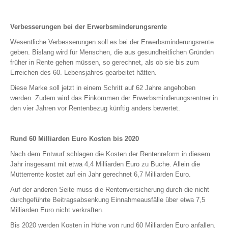
Sterbegeld
Kindervorsorge
Verbesserungen bei der Erwerbsminderungsrente
Wesentliche Verbesserungen soll es bei der Erwerbsminderungsrente
Sachversicherungen
geben. Bislang wird für Menschen, die aus gesundheitlichen Gründen
früher in Rente gehen müssen, so gerechnet, als ob sie bis zum
Erreichen des 60. Lebensjahres gearbeitet hätten.
PRIVATE SACHVERSICHERUNGEN
Diese Marke soll jetzt in einem Schritt auf 62 Jahre angehoben
Privathaftpflicht
werden. Zudem wird das Einkommen der Erwerbsminderungsrentner in
Rechtsschutz
den vier Jahren vor Rentenbezug künftig anders bewertet.
Heim und Haus
Hausrat
Rund 60 Milliarden Euro Kosten bis 2020
Glasbruch
Nach dem Entwurf schlagen die Kosten der Rentenreform in diesem
Wohngebäude
Jahr insgesamt mit etwa 4,4 Milliarden Euro zu Buche. Allein die
Haus- und Grundbesitzerhaftpflicht
Mütterrente kostet auf ein Jahr gerechnet 6,7 Milliarden Euro.
Gewässerschadenhaftpflicht
Auf der anderen Seite muss die Rentenversicherung durch die nicht
Bauherrenhaftpflicht
durchgeführte Beitragsabsenkung Einnahmeausfälle über etwa 7,5
Milliarden Euro nicht verkraften.
Bauleistung
Photovoltaik
Bis 2020 werden Kosten in Höhe von rund 60 Milliarden Euro anfallen.