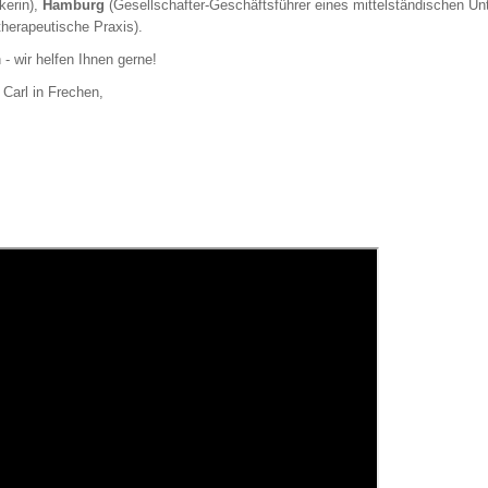
kerin),
Hamburg
(Gesellschafter-Geschäftsführer eines mittelständischen U
herapeutische Praxis).
 - wir helfen Ihnen gerne!
Carl in Frechen,