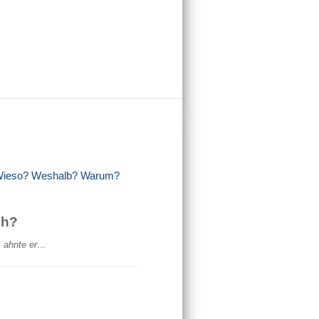
 Wieso? Weshalb? Warum?
ch?
, ahnte er…