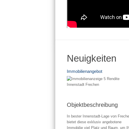
Neuigkeiten
Immobilienangebot
Objektbeschreibung
In bester Innenstadt-Lage von Frech
bietet diese exklusiv angebotene
Immobilie viel Platz und Raum, um I