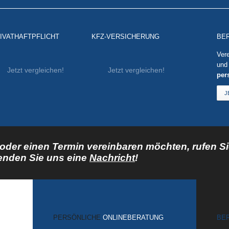
IVATHAFTPFLICHT
KFZ-VERSICHERUNG
BE
Vere
und 
Jetzt vergleichen!
Jetzt vergleichen!
per
J
der einen Termin vereinbaren möchten, rufen Sie
enden Sie uns eine
Nachricht
!
PERSÖNLICHE
ONLINEBERATUNG
BE