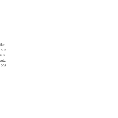
iler
 aus
aus
putz
(1993