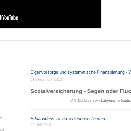
Eigenvorsorge und systematische Finanzplanung -
01. Dezember 2013
Sozialversicherung - Segen oder Flu
„Als Dädalus sein Labyrinth erbaute
en
Erklärvideos zu verschiedenen Themen
27. Juli 2016
hre