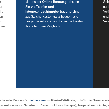
n
Mit unserer
Online-Beratung
erhalten
Selb
aus
Sie
via Telefon und
auc
ch.
Internetbildschirmübertragung
ohne
Ver
en
zusätzliche Kosten ganz bequem alle
unab
en
Fragen beantwortet und hilfreiche Insider-
Ver
chen
Tipps für Ihren Vergleich.
chsvolle Kunden (››
Zielgruppen
) im
Rhein-Erft-Kreis
, in
Köln
, in
Bonn
sowi
iplom-Ingenieur),
Nürnberg
(Praxis für Physiotherapie),
Regensburg
(Ärzte, Z