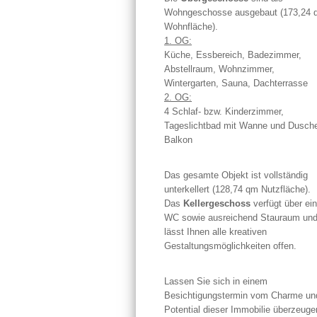
Wohngeschosse ausgebaut (173,24 
Wohnfläche).
1. OG:
Küche, Essbereich, Badezimmer,
Abstellraum, Wohnzimmer,
Wintergarten, Sauna, Dachterrasse
2. OG:
4 Schlaf- bzw. Kinderzimmer,
Tageslichtbad mit Wanne und Dusch
Balkon
Das gesamte Objekt ist vollständig
unterkellert (128,74 qm Nutzfläche).
Das
Kellergeschoss
verfügt über ein
WC sowie ausreichend Stauraum un
lässt Ihnen alle kreativen
Gestaltungsmöglichkeiten offen.
Lassen Sie sich in einem
Besichtigungstermin vom Charme un
Potential dieser Immobilie überzeuge