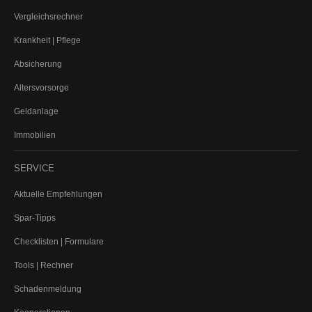
KFZ
Vergleichsrechner
PKW (private Nutzung)
Krankheit | Pflege
Motorrad
Absicherung
Anhänger
Wohnmobil
Altersvorsorge
Wohnwagen
Geldanlage
Tiere
Immobilien
Hundehalterhaftpflicht
Pferdehalterhaftpflicht
SERVICE
Tier-OP-Versicherung
Reiseversicherung
Aktuelle Empfehlungen
Bootsversicherung
Spar-Tipps
Veranstaltungshaftpflicht
Checklisten | Formulare
GEWERBE-SACHVERSICHERUNGEN
Tools | Rechner
Betriebshaftpflicht
Schadenmeldung
Inhaltsversicherung
Elektronikversicherung