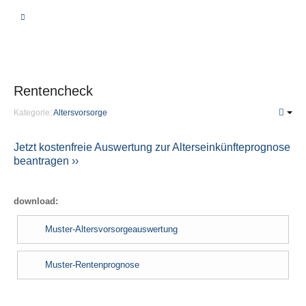
BERATUNG
VERGLEICHSRECHNER
Rentencheck
KRANKHEIT | PFLEGE
Kategorie:
Altersvorsorge
Private Krankenversicherung
Jetzt kostenfreie Auswertung zur Alterseinkünfteprognose
beantragen ››
Unterschiede
Leistungen
Beiträge
download:
Fragen
Muster-Altersvorsorgeauswertung
PKV-Optimierung
Muster-Rentenprognose
Gesetzliche Krankenversicherung
Krankenzusatzversicherung