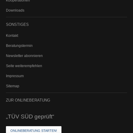
Kooperationen
Rechtsschutz für Firmen
Downloads
Kautionsversicherung
PKW (gewerbliche Nutzung)
SONSTIGES
LKW
Kontakt
Beratungstermin
ALTERSVORSORGE
Newsletter abonnieren
Seite weiterempfehlen
PRIVATE ALTERSVORSORGE
Impressum
Private Rentenversicherung
Sitemap
Riester-Rente
Basisrente (Rürup)
ZUR
ONLINEBERATUNG
Rentenversicherung gegen Einmalbeitrag
BETRIEBLICHE ALTERSVORSORGE
„TÜV SÜD geprüft“
Direktversicherung
Unterstützungskasse
ONLINEBERATUNG STARTEN!