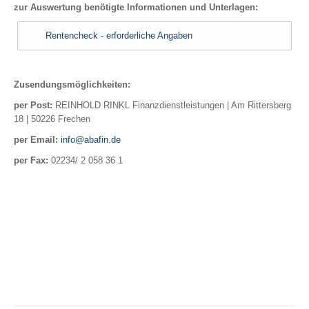
zur Auswertung benötigte Informationen und Unterlagen:
ambulant, stationär, Zahn
Krankentagegeld
Rentencheck - erforderliche Angaben
Pflegerente
Pflegetagegeld
Reisekrankenversicherung
Zusendungsmöglichkeiten:
Reisekrankenversicherung für Au Pairs, Schüler, Studenten …
per Post:
REINHOLD RINKL Finanzdienstleistungen | Am Rittersberg
18 | 50226 Frechen
per Email:
info@abafin.de
ABSICHERUNG
per Fax:
02234/ 2 058 36 1
Einkommen | Hinterbliebene | Kinder
Berufsunfähigkeit
Unfallversicherung
Schwere Krankheiten (Dread Disease)
Risikolebensversicherung
Einkommensversicherung
Grundfähigkeiten