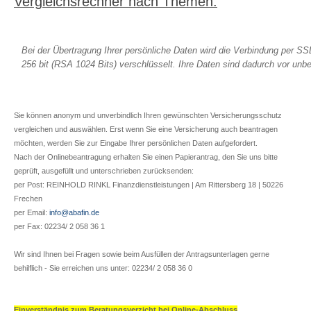
Vergleichsrechner nach Themen:
Sterbegeld
Kindervorsorge
Bei der Übertragung Ihrer persönliche Daten wird die Verbindung per SS
256 bit (RSA 1024 Bits) verschlüsselt. Ihre Daten sind dadurch vor unbe
Sachversicherungen
PRIVATE SACHVERSICHERUNGEN
Sie können anonym und unverbindlich Ihren gewünschten Versicherungsschutz
Privathaftpflicht
vergleichen und auswählen. Erst wenn Sie eine Versicherung auch beantragen
Rechtsschutz
möchten, werden Sie zur Eingabe Ihrer persönlichen Daten aufgefordert.
Nach der Onlinebeantragung erhalten Sie einen Papierantrag, den Sie uns bitte
Heim und Haus
geprüft, ausgefüllt und unterschrieben zurücksenden:
Hausrat
per Post: REINHOLD RINKL Finanzdienstleistungen | Am Rittersberg 18 | 50226
Glasbruch
Frechen
per Email:
info@abafin.de
Wohngebäude
per Fax: 02234/ 2 058 36 1
Haus- und Grundbesitzerhaftpflicht
Gewässerschadenhaftpflicht
Wir sind Ihnen bei Fragen sowie beim Ausfüllen der Antragsunterlagen gerne
Bauherrenhaftpflicht
behilflich - Sie erreichen uns unter: 02234/ 2 058 36 0
Bauleistung
Photovoltaik
Einverständnis zum Beratungsverzicht bei Online-Abschluss