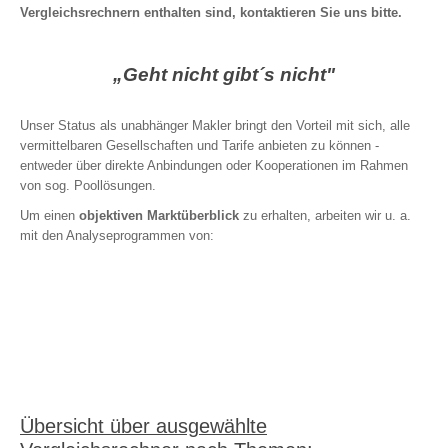
Vergleichsrechnern enthalten sind, kontaktieren Sie uns bitte.
ambulant, stationär, Zahn
Krankentagegeld
Pflegerente
„Geht nicht gibt´s nicht"
Pflegetagegeld
Reisekrankenversicherung
Unser Status als unabhänger Makler bringt den Vorteil mit sich, alle
Reisekrankenversicherung für Au Pairs, Schüler, Studenten …
vermittelbaren Gesellschaften und Tarife anbieten zu können -
entweder über direkte Anbindungen oder Kooperationen im Rahmen
von sog. Poollösungen.
Um einen
objektiven Marktüberblick
zu erhalten, arbeiten wir u. a.
ABSICHERUNG
mit den Analyseprogrammen von:
Einkommen | Hinterbliebene | Kinder
Berufsunfähigkeit
Unfallversicherung
Schwere Krankheiten (Dread Disease)
Risikolebensversicherung
Einkommensversicherung
Übersicht über ausgewählte
Grundfähigkeiten