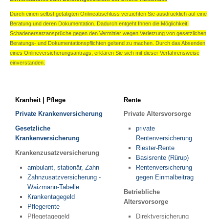
KFZ
Durch einen selbst getätigten Onlineabschluss verzichten Sie ausdrücklich auf eine
PKW (private Nutzung)
Beratung und deren Dokumentation. Dadurch entgeht Ihnen die Möglichkeit,
Motorrad
Schadenersatzansprüche gegen den Vermittler wegen Verletzung von gesetzlichen
Beratungs- und Dokumentationspflichten geltend zu machen. Durch das Absenden
Anhänger
eines Onlineversicherungsantrags, erklären Sie sich mit dieser Verfahrensweise
Wohnmobil
einverstanden.
Wohnwagen
Tiere
Hundehalterhaftpflicht
Kranheit | Pflege
Rente
Pferdehalterhaftpflicht
Private Krankenversicherung
Private Altersvorsorge
Tier-OP-Versicherung
Gesetzliche
private
Reiseversicherung
Krankenversicherung
Rentenversicherung
Bootsversicherung
Riester-Rente
Krankenzusatzversicherung
Basisrente (Rürup)
Veranstaltungshaftpflicht
ambulant, stationär, Zahn
Rentenversicherung
Zahnzusatzversicherung -
gegen Einmalbeitrag
GEWERBE-SACHVERSICHERUNGEN
Waizmann-Tabelle
Betriebliche
Betriebshaftpflicht
Krankentagegeld
Altersvorsorge
Inhaltsversicherung
Pflegerente
Pflegetagegeld
Direktversicherung
Elektronikversicherung