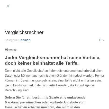
BERATUNG
VERGLEICHSRECHNER
Vergleichsrechner
KRANKHEIT | PFLEGE
Kategorie:
Themen
Private Krankenversicherung
Hinweis:
Jeder Vergleichsrechner hat seine Vorteile,
Unterschiede
doch keiner beinhaltet alle Tarife.
Leistungen
Denn nicht alle Gesellschaften liefern die entsprechend erforderlichen
Beiträge
Daten oder können aus technischen Gründen hinterlegt werden. Ferner
Fragen
können im Berechnungsergebnis einzelne Tarife nicht enthalten sein,
PKV-Optimierung
wenn Leistungsmerkmale nicht erfüllt werden, die Grundlage der
Berechnung sind.
Gesetzliche Krankenversicherung
Sofern Sie für ein bestimmte Sparte eine umfassende
Krankenzusatzversicherung
Marktanalyse wünschen oder konkrete Angebote von
Gesellschaften erhalten möchten, die nicht in den