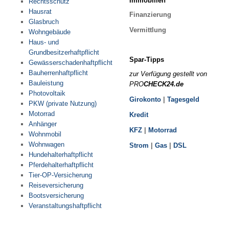
Immobilien
Rechtsschutz
Pensionskasse
Hausrat
Finanzierung
Glasbruch
Pensionsfonds
Vermittlung
Wohngebäude
Pensionszusage
Haus- und
Grundbesitzerhaftpflicht
RENTENCHECK
Spar-Tipps
Gewässerschadenhaftpflicht
Bauherrenhaftpflicht
zur Verfügung gestellt von
Bauleistung
PRO
CHECK24.de
GELDANLAGE
Photovoltaik
Girokonto
|
Tagesgeld
PKW (private Nutzung)
Girokonto
Motorrad
Kredit
Anhänger
Tagesgeld
KFZ
|
Motorrad
Wohnmobil
Investmentfonds
Wohnwagen
Strom
|
Gas
|
DSL
Beteiligungen
Hundehalterhaftpflicht
Bausparen
Pferdehalterhaftpflicht
Tier-OP-Versicherung
Edelmetalle
Reiseversicherung
ETF - Managed Depot
Bootsversicherung
Veranstaltungshaftpflicht
IMMOBILIEN