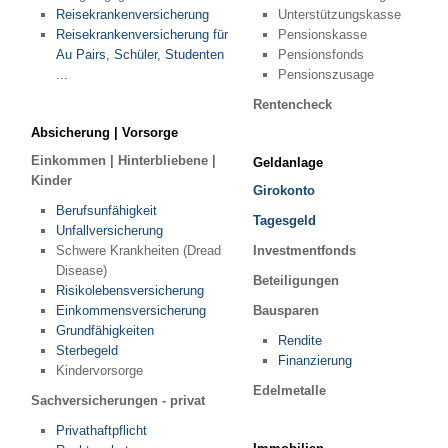
Reisekrankenversicherung
Unterstützungskasse
Rechtsschutz für Firmen
Reisekrankenversicherung für
Pensionskasse
Kautionsversicherung
Au Pairs, Schüler, Studenten
Pensionsfonds
...
Pensionszusage
PKW (gewerbliche Nutzung)
LKW
Rentencheck
Absicherung | Vorsorge
Einkommen | Hinterbliebene |
Geldanlage
ALTERSVORSORGE
Kinder
Girokonto
Berufsunfähigkeit
Tagesgeld
Unfallversicherung
PRIVATE ALTERSVORSORGE
Schwere Krankheiten (Dread
Investmentfonds
Private Rentenversicherung
Disease)
Beteiligungen
Risikolebensversicherung
Riester-Rente
Einkommensversicherung
Bausparen
Basisrente (Rürup)
Grundfähigkeiten
Rendite
Rentenversicherung gegen Einmalbeitrag
Sterbegeld
Finanzierung
Kindervorsorge
BETRIEBLICHE ALTERSVORSORGE
Edelmetalle
Sachversicherungen - privat
Direktversicherung
Privathaftpflicht
Unterstützungskasse