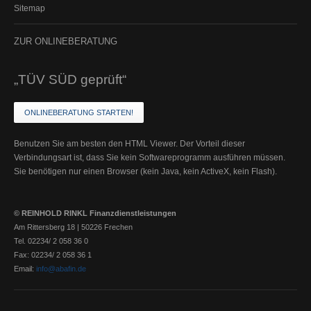
Sitemap
ZUR
ONLINEBERATUNG
„TÜV SÜD geprüft“
ONLINEBERATUNG STARTEN!
Benutzen Sie am besten den HTML Viewer. Der Vorteil dieser
Verbindungsart ist, dass Sie kein Softwareprogramm ausführen müssen.
Sie benötigen nur einen Browser (kein Java, kein ActiveX, kein Flash).
© REINHOLD RINKL Finanzdienstleistungen
Am Rittersberg 18 | 50226 Frechen
Tel. 02234/ 2 058 36 0
Fax: 02234/ 2 058 36 1
Email:
info@abafin.de