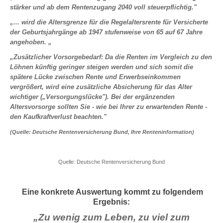
ambulant, stationär, Zahn
stärker und ab dem Rentenzugang 2040 voll steuerpflichtig."
Krankentagegeld
„... wird die Altersgrenze für die Regelaltersrente für Versicherte
der Geburtsjahrgänge ab 1947 stufenweise von 65 auf 67 Jahre
Pflegerente
angehoben. „
Pflegetagegeld
„Zusätzlicher Vorsorgebedarf: Da die Renten im Vergleich zu den
Reisekrankenversicherung
Löhnen künftig geringer steigen werden und sich somit die
Reisekrankenversicherung für Au Pairs, Schüler, Studenten …
spätere Lücke zwischen Rente und Erwerbseinkommen
vergrößert, wird eine zusätzliche Absicherung für das Alter
wichtiger („Versorgungslücke"). Bei der ergänzenden
Altersvorsorge sollten Sie - wie bei Ihrer zu erwartenden Rente -
ABSICHERUNG
den Kaufkraftverlust beachten."
(Quelle: Deutsche Rentenversicherung Bund, Ihre Renteninformation)
Einkommen | Hinterbliebene | Kinder
Berufsunfähigkeit
Quelle: Deutsche Rentenversicherung Bund
Unfallversicherung
Schwere Krankheiten (Dread Disease)
Eine konkrete Auswertung kommt zu folgendem
Risikolebensversicherung
Ergebnis:
Einkommensversicherung
„Zu wenig zum Leben, zu viel zum
Grundfähigkeiten