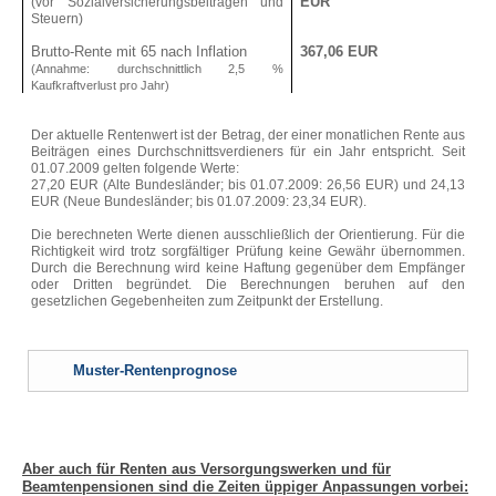
EUR
(vor Sozialversicherungsbeiträgen und
KFZ
Steuern)
PKW (private Nutzung)
Brutto-Rente mit 65 nach Inflation
367,06 EUR
(Annahme: durchschnittlich 2,5 %
Motorrad
Kaufkraftverlust pro Jahr)
Anhänger
Wohnmobil
Der aktuelle Rentenwert ist der Betrag, der einer monatlichen Rente aus
Beiträgen eines Durchschnittsverdieners für ein Jahr entspricht. Seit
Wohnwagen
01.07.2009 gelten folgende Werte:
27,20 EUR (Alte Bundesländer; bis 01.07.2009: 26,56 EUR) und 24,13
Tiere
EUR (Neue Bundesländer; bis 01.07.2009: 23,34 EUR).
Hundehalterhaftpflicht
Die berechneten Werte dienen ausschließlich der Orientierung. Für die
Pferdehalterhaftpflicht
Richtigkeit wird trotz sorgfältiger Prüfung keine Gewähr übernommen.
Durch die Berechnung wird keine Haftung gegenüber dem Empfänger
Tier-OP-Versicherung
oder Dritten begründet. Die Berechnungen beruhen auf den
gesetzlichen Gegebenheiten zum Zeitpunkt der Erstellung.
Reiseversicherung
Bootsversicherung
Veranstaltungshaftpflicht
Muster-Rentenprognose
GEWERBE-SACHVERSICHERUNGEN
Betriebshaftpflicht
Inhaltsversicherung
Aber auch für Renten aus Versorgungswerken und für
Beamtenpensionen sind die Zeiten üppiger Anpassungen vorbei:
Elektronikversicherung