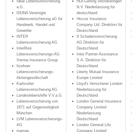
Ideal Lebensversicherung
HDI-Gerling Verzekeringen
a.G.
N.V. Niederlassung für
IDUNA Vereinigte
deutschland
Lebensversicherung aG für
Hiscox Insurance
Handwerk, Handel und
Company Ltd. Direktion für
Gewerbe
Deutschland
INTER
If Schadenversicherung
Lebensversicherung AG
AG Direktion für
InterRisk
Deutschland
Lebensversicherungs-AG
Inter Partner Assistance
Vienna Insurance Group
S.A. Direktion für
Itzehoer
Deutschland
Lebensversicherungs-
Liberty Mutual Insurance
Aktiengesellschaft
Europe Limited
Karlsruher
Lloyd's Versicherer London
Lebensversicherung AG
Niederlassung für
Landeslebenshilfe V.V.a.G.
Deutschland
Lebensversicherung von
London General Insurance
1871 auf Gegenseitigkeit
Company Limited
München
Niederlassung
LVM Lebensversicherungs-
Deutschland
AG
London General Life
mamax
Company Limited