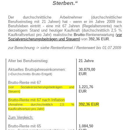
Sterben.“
Sterbegeld
Kindervorsorge
Der durchschnittliche Arbeitnehmer (durchschnittlicher
Berufseinstieg mit 21 Jahren) hat - wenn er im Jahre 2009 ins
Berufsleben eintritt - eine mit 67 Jahren (Regelaltersrente) nach
Sachversicherungen
derzeitigem Stand und heutiger Kaufkraft (durchschnittlich 2,5 %
Kaufkraftverlust pro Jahr) realistische
Brutto
-Rentenerwartung (
vor
Sozialversicherungsbeiträgen und Steuern
)
von
392,36 EUR
.
PRIVATE SACHVERSICHERUNGEN
zur Berechnung -> siehe Rentenformel / Rentenwert bis 01.07.2009
Privathaftpflicht
Rechtsschutz
Alter bei Berufseinstieg:
21 Jahre
Heim und Haus
Aktuelles Bruttojahreseinkommen:
30.879,00
EUR
(=Durchschnitts-Brutto-Entgelt)
Hausrat
Glasbruch
Brutto-Rente mit 67
1.221,76
(vor Sozialversicherungsbeiträgen und
Wohngebäude
EUR
Steuern)
Haus- und Grundbesitzerhaftpflicht
Brutto-Rente mit 67 nach Inflation
392,36 EUR
Gewässerschadenhaftpflicht
(Annahme: durchschnittlich 2,5 %
Kaufkraftverlust pro Jahr)
Bauherrenhaftpflicht
Zum Vergleich:
Bauleistung
Brutto-Rente mit 65
1.084,50
Photovoltaik