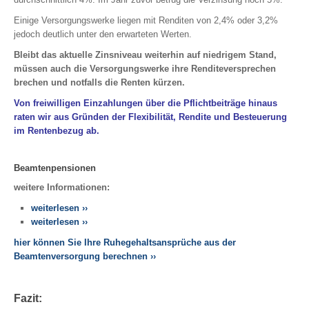
Pensionskasse
Einige Versorgungswerke liegen mit Renditen von 2,4% oder 3,2%
Pensionsfonds
jedoch deutlich unter den erwarteten Werten.
Pensionszusage
Bleibt das aktuelle Zinsniveau weiterhin auf niedrigem Stand,
müssen auch die Versorgungswerke ihre Renditeversprechen
RENTENCHECK
brechen und notfalls die Renten kürzen.
Von freiwilligen Einzahlungen über die Pflichtbeiträge hinaus
GELDANLAGE
raten wir aus Gründen der Flexibilität, Rendite und Besteuerung
im Rentenbezug ab.
Girokonto
Tagesgeld
Beamtenpensionen
Investmentfonds
weitere Informationen:
Beteiligungen
weiterlesen ››
Bausparen
weiterlesen ››
Edelmetalle
hier können Sie Ihre Ruhegehaltsansprüche aus der
Beamtenversorgung berechnen ››
ETF - Managed Depot
IMMOBILIEN
Fazit: