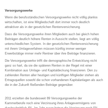
Rechtsschutz für Firmen
Versorgungswerke
Kautionsversicherung
Wenn die berufsständischen Versorgungswerke nicht völlig planlos
PKW (gewerbliche Nutzung)
wirtschaften, ist eine Mitgliedschaft dort immer noch deutlich
LKW
attraktiver als in der gesetzlichen Rentenversicherung.
Dass die Versorgungswerke ihren Mitgliedern auch bei gleich hohen
Beiträgen deutlich höhere Renten in Aussicht stellen, liegt am völlig
ALTERSVORSORGE
unterschiedlichen System. In der gesetzlichen Rentenversicherung
mit ihrem Umlageverfahren müssen künftig immer weniger
Erwerbstätige immer mehr Rentner über ihre Beiträge finanzieren.
PRIVATE ALTERSVORSORGE
Die Versorgungswerke trifft die demographische Entwicklung nicht
Private Rentenversicherung
ganz so hart, da sie die späteren Renten in der Regel mit einer
Kombination aus Umlage- und Kapitaldeckung finanzieren. Den zu
Riester-Rente
zahlenden Renten aller heutigen und künftigen Mitglieder stehen als
Basisrente (Rürup)
Ertragsquellen sowohl die schon vorhandenen Kapitalanlagen als auch
Rentenversicherung gegen Einmalbeitrag
die in der Zukunft fließenden Beiträge gegenüber.
BETRIEBLICHE ALTERSVORSORGE
2011 erzielten die bundesweit 89 Versorgungswerke der
Direktversicherung
Kammerberufe noch eine Verzinsung ihres Anlagevermögens von
Unterstützungskasse
durchschnittlich 4%. Im Jahr zuvor betrug die Verzinsung noch 5%.