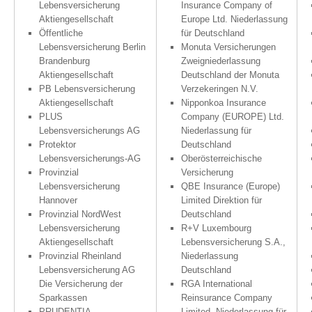
Lebensversicherung
Insurance Company of
Aktiengesellschaft
Europe Ltd. Niederlassung
Öffentliche
für Deutschland
Lebensversicherung Berlin
Monuta Versicherungen
Brandenburg
Zweigniederlassung
Aktiengesellschaft
Deutschland der Monuta
PB Lebensversicherung
Verzekeringen N.V.
Aktiengesellschaft
Nipponkoa Insurance
PLUS
Company (EUROPE) Ltd.
Lebensversicherungs AG
Niederlassung für
Protektor
Deutschland
Lebensversicherungs-AG
Oberösterreichische
Provinzial
Versicherung
Lebensversicherung
QBE Insurance (Europe)
Hannover
Limited Direktion für
Provinzial NordWest
Deutschland
Lebensversicherung
R+V Luxembourg
Aktiengesellschaft
Lebensversicherung S.A.,
Provinzial Rheinland
Niederlassung
Lebensversicherung AG
Deutschland
Die Versicherung der
RGA International
Sparkassen
Reinsurance Company
PRUDENTIA-
Limited, Niederlassung für