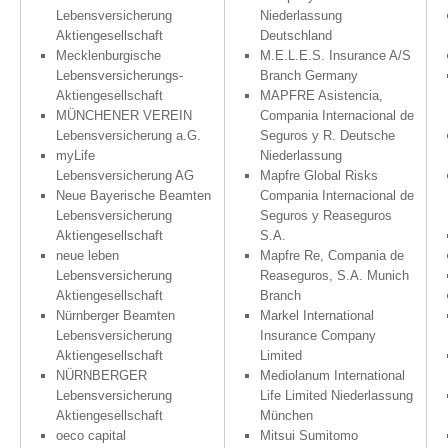
Lebensversicherung
Niederlassung
Aktiengesellschaft
Deutschland
Mecklenburgische
M.E.L.E.S. Insurance A/S
Lebensversicherungs-
Branch Germany
Aktiengesellschaft
MAPFRE Asistencia,
MÜNCHENER VEREIN
Compania Internacional de
Lebensversicherung a.G.
Seguros y R. Deutsche
myLife
Niederlassung
Lebensversicherung AG
Mapfre Global Risks
Neue Bayerische Beamten
Compania Internacional de
Lebensversicherung
Seguros y Reaseguros
Aktiengesellschaft
S.A.
neue leben
Mapfre Re, Compania de
Lebensversicherung
Reaseguros, S.A. Munich
Aktiengesellschaft
Branch
Nürnberger Beamten
Markel International
Lebensversicherung
Insurance Company
Aktiengesellschaft
Limited
NÜRNBERGER
Mediolanum International
Lebensversicherung
Life Limited Niederlassung
Aktiengesellschaft
München
oeco capital
Mitsui Sumitomo