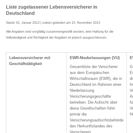
Liste zugelassener Lebensversicherer in
Deutschland
Stand: 01. Januar 2013 | zuletzt geändert am 15. November 2013
Alle Angaben sind sorgfältig zusammengestellt worden, eine Haftung für die
Vollständigkeit und Richtigkeit der Angaben ist jedoch ausgeschlossen.
Lebensversicherer mit
EWR-Niederlassungen (VU)
E
Geschäftstätigkeit
Gesamtliste der Versicherer
G
aus dem Europäischen
E
Wirtschaftsraum (EWR), die in
d
Deutschland im Rahmen einer
f
Niederlassung
V
Versicherungsgeschäfte
A
betreiben. Die Aufsicht über
fü
diese Gesellschaften führt
V
primär die
H
Versicherungsaufsichtsbehörde
des Herkunftslandes des
Versicherers.