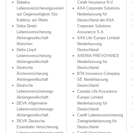
Debeka
Credit Insurance N.V.
Lebensversicherungsverein
AXA Corporate Solutions
auf Gegenseitigkeit Sitz
Niederlassung für
Koblenz am Rhein
Deutschland der AXA
Delta Direkt
Corporate Solutions
Lebensversicherung
Assurance S.A.
Aktiengesellschaft
AXA Life Europe Limited
München
Niederlassung
Delta Lloyd
Deutschland
Lebensversicherung
AXERIA PREVOYANCE
Aktiengesellschaft
Niederlassung für
Deutsche
Deutschland
Ärzteversicherung
BTA Insurance Company
Aktiengesellschaft
SE Niederlassung
Deutsche
Deutschland
Lebensversicherungs-
Canada Life Assurance
Aktiengesellschaft
Europe Limited
DEVK Allgemeine
Niederlassung für
Lebensversicherungs-
Deutschland
Aktiengesellschaft
Cardif Lebensversicherung
DEVK Deutsche
Zweigniederlassung für
Eisenbahn Versicherung
Deutschland
Lebensversicherungsverein
Cardif Versicherung