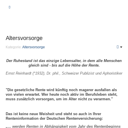
BERATUNG
VERGLEICHSRECHNER
Altersvorsorge
KRANKHEIT | PFLEGE
Kategorie:
Altersvorsorge
Private Krankenversicherung
Der Ruhestand ist das einzige Lebensalter, in dem alle Menschen
gleich sind - bis auf die Höhe der Rente.
Unterschiede
Ernst Reinhardt (*1932), Dr. phil., Schweizer Publizist und Aphoristiker
Leistungen
Beiträge
"Die gesetzliche Rente wird künftig noch magerer ausfallen als
Fragen
von vielen erwartet. Wer heute noch aktiv im Berufsleben steht,
PKV-Optimierung
muss zusätzlich vorsorgen, um im Alter nicht zu verarmen."
Gesetzliche Krankenversicherung
Das ist keine neue Weisheit und steht so auch in Ihrer
Renteninformation der Deutschen Rentenversicherung:
Krankenzusatzversicherung
„... werden Renten in Abhängigkeit vom Jahr des Rentenbeginns