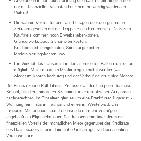
Änderungen in der Lebensplanung sind kaum mehr möglich oder
nur mit finanziellen Verlusten bei einem notwendig werdenden
Verkauf.
Die wahren Kosten für ein Haus betragen über den gesamten
Zeitraum gesehen gut das Doppelte des Kaufpreises. Denn zum
Kaufpreis kommen noch Erwerbsnebenkosten,
Grunderwerbsteuer, Sicherheitenkosten,
Kreditbereitstellungskosten, Sanierungskosten,
Modernisierungskosten usw.
Ein Verkauf des Hauses ist in den allermeisten Fällen nicht sofort
möglich. Meist muss ein Makler eingeschaltet werden (was
wiederum Kosten bedeutet) und der Verkauf dauert einige Monate.
Der Finanzexperte Rolf Tilmes, Professor an der European Business
School, hat drei Immobilien-Szenarien unter realistischen Annahmen
nachgerechnet. Im Einzelnen ging es um eine Frankfurter Jugendstil-
Wohnung, ein Haus im Taunus und eines im Westerwald. Das
Ergebnis: Mieter haben zum Lebensende oft mehr Vermögen
angehäuft als Eigenheimbauer. Das konsequente Investieren des
finanziellen Vorteils der monatlichen Miete gegenüber der Kreditrate
des Häuslebauers in eine dauerhafte Geldanlage ist dabei allerdings
Voraussetzung.