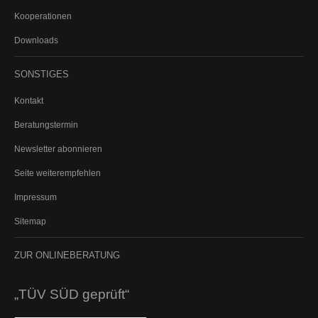
Kooperationen
Rechtsschutz für Firmen
Kautionsversicherung
Downloads
PKW (gewerbliche Nutzung)
LKW
SONSTIGES
Kontakt
Beratungstermin
ALTERSVORSORGE
Newsletter abonnieren
PRIVATE ALTERSVORSORGE
Seite weiterempfehlen
Private Rentenversicherung
Impressum
Riester-Rente
Sitemap
Basisrente (Rürup)
Rentenversicherung gegen Einmalbeitrag
ZUR
ONLINEBERATUNG
BETRIEBLICHE ALTERSVORSORGE
„TÜV SÜD geprüft“
Direktversicherung
Unterstützungskasse