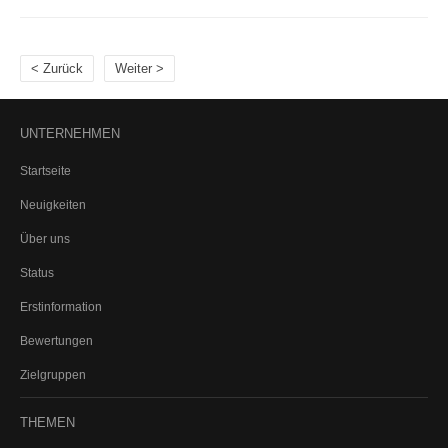
Sterbegeld
Kindervorsorge
< Zurück
Weiter >
Sachversicherungen
UNTERNEHMEN
PRIVATE SACHVERSICHERUNGEN
Startseite
Privathaftpflicht
Neuigkeiten
Rechtsschutz
Heim und Haus
Über uns
Hausrat
Status
Glasbruch
Erstinformation
Wohngebäude
Haus- und Grundbesitzerhaftpflicht
Bewertungen
Gewässerschadenhaftpflicht
Zielgruppen
Bauherrenhaftpflicht
Bauleistung
THEMEN
Photovoltaik