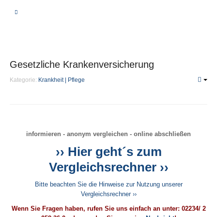
BERATUNG
VERGLEICHSRECHNER
Gesetzliche Krankenversicherung
KRANKHEIT | PFLEGE
Kategorie:
Krankheit | Pflege
Private Krankenversicherung
Unterschiede
Leistungen
informieren - anonym vergleichen - online abschließen
Beiträge
›› Hier geht´s zum
Fragen
Vergleichsrechner ››
PKV-Optimierung
Bitte beachten Sie die Hinweise zur Nutzung unserer
Gesetzliche Krankenversicherung
Vergleichsrechner ››
Krankenzusatzversicherung
Wenn Sie Fragen haben, rufen Sie uns einfach an unter: 02234/ 2