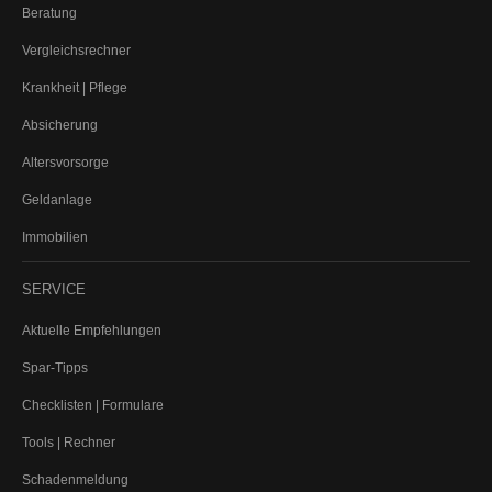
Beratung
KFZ
PKW (private Nutzung)
Vergleichsrechner
Motorrad
Krankheit | Pflege
Anhänger
Absicherung
Wohnmobil
Wohnwagen
Altersvorsorge
Tiere
Geldanlage
Hundehalterhaftpflicht
Immobilien
Pferdehalterhaftpflicht
Tier-OP-Versicherung
SERVICE
Reiseversicherung
Bootsversicherung
Aktuelle Empfehlungen
Veranstaltungshaftpflicht
Spar-Tipps
GEWERBE-SACHVERSICHERUNGEN
Checklisten | Formulare
Betriebshaftpflicht
Tools | Rechner
Inhaltsversicherung
Schadenmeldung
Elektronikversicherung