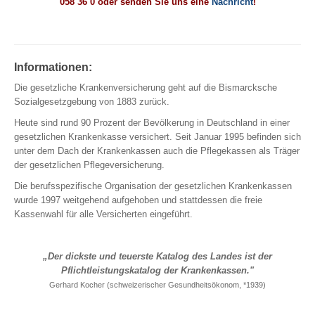
058 36 0 oder senden Sie uns eine
Nachricht
!
ambulant, stationär, Zahn
Krankentagegeld
Pflegerente
Pflegetagegeld
Informationen:
Reisekrankenversicherung
Die gesetzliche Krankenversicherung geht auf die Bismarcksche
Reisekrankenversicherung für Au Pairs, Schüler, Studenten …
Sozialgesetzgebung von 1883 zurück.
Heute sind rund 90 Prozent der Bevölkerung in Deutschland in einer
gesetzlichen Krankenkasse versichert. Seit Januar 1995 befinden sich
unter dem Dach der Krankenkassen auch die Pflegekassen als Träger
ABSICHERUNG
der gesetzlichen Pflegeversicherung.
Die berufsspezifische Organisation der gesetzlichen Krankenkassen
Einkommen | Hinterbliebene | Kinder
wurde 1997 weitgehend aufgehoben und stattdessen die freie
Kassenwahl für alle Versicherten eingeführt.
Berufsunfähigkeit
Unfallversicherung
„Der dickste und teuerste Katalog des Landes ist der
Schwere Krankheiten (Dread Disease)
Pflichtleistungskatalog der Krankenkassen."
Risikolebensversicherung
Gerhard Kocher (schweizerischer Gesundheitsökonom, *1939)
Einkommensversicherung
Grundfähigkeiten