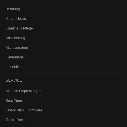
KFZ
Beratung
PKW (private Nutzung)
Vergleichsrechner
Motorrad
Anhänger
Krankheit | Pflege
Wohnmobil
Absicherung
Wohnwagen
Altersvorsorge
Tiere
Hundehalterhaftpflicht
Geldanlage
Pferdehalterhaftpflicht
Immobilien
Tier-OP-Versicherung
Reiseversicherung
SERVICE
Bootsversicherung
Aktuelle Empfehlungen
Veranstaltungshaftpflicht
Spar-Tipps
GEWERBE-SACHVERSICHERUNGEN
Checklisten | Formulare
Betriebshaftpflicht
Inhaltsversicherung
Tools | Rechner
Elektronikversicherung