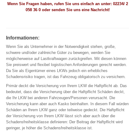
Wenn Sie Fragen haben, rufen Sie uns einfach an unter: 02234/ 2
ambulant, stationär, Zahn
058 36 0 oder senden Sie uns eine
Nachricht
!
Krankentagegeld
Pflegerente
Pflegetagegeld
Reisekrankenversicherung
Informationen:
Reisekrankenversicherung für Au Pairs, Schüler, Studenten …
Wenn Sie als Unternehmer in der Notwendigkeit stehen, große,
schwere und/oder zahlreiche Güter zu bewegen, werden Sie
möglicherweise auf Lastkraftwagen zurückgreifen. Mit diesen können
Sie preiswert und flexibel logistischen Anforderungen gerecht werden.
ABSICHERUNG
Da Sie als Eigentümer eines LKWs jedoch ein erhebliches
Schadensrisiko tragen, ist das Fahrzeug obligatorisch zu versichern.
Einkommen | Hinterbliebene | Kinder
Primär deckt die Versicherung von Ihrem LKW die Haftpflicht ab. Das
bedeutet, dass die Versicherung über die Haftpflicht Schäden deckt,
Berufsunfähigkeit
die Ihr LKW bei anderen Fahrzeugen/Personen verursacht. Die
Unfallversicherung
Versicherung kann aber auch Kasko beinhalten. In diesem Fall würden
Schäden an Ihrem LKW ganz oder teilweise gedeckt. Die Haftpflicht
Schwere Krankheiten (Dread Disease)
der Versicherung von Ihrem LKW lässt sich aber auch über die
Risikolebensversicherung
Schadensfreiheitsklasse definieren: Der Beitrag der Haftpflicht wird
Einkommensversicherung
geringer, je höher die Schadensfreiheitsklasse ist.
Grundfähigkeiten