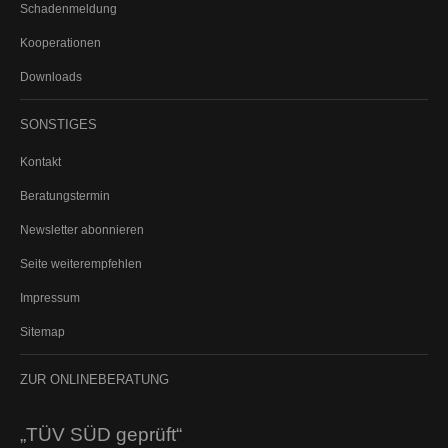
Schadenmeldung
Rechtsschutz für Firmen
Kooperationen
Kautionsversicherung
PKW (gewerbliche Nutzung)
Downloads
LKW
SONSTIGES
Kontakt
ALTERSVORSORGE
Beratungstermin
Newsletter abonnieren
PRIVATE ALTERSVORSORGE
Seite weiterempfehlen
Private Rentenversicherung
Riester-Rente
Impressum
Basisrente (Rürup)
Sitemap
Rentenversicherung gegen Einmalbeitrag
ZUR
ONLINEBERATUNG
BETRIEBLICHE ALTERSVORSORGE
Direktversicherung
„TÜV SÜD geprüft“
Unterstützungskasse