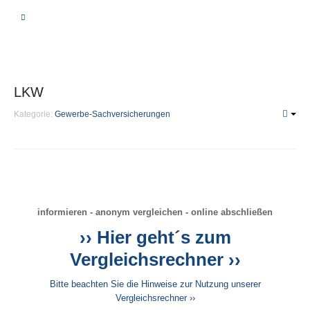
BERATUNG
VERGLEICHSRECHNER
LKW
KRANKHEIT | PFLEGE
Kategorie:
Gewerbe-Sachversicherungen
Private Krankenversicherung
Unterschiede
Leistungen
Beiträge
informieren - anonym vergleichen - online abschließen
Fragen
›› Hier geht´s zum
PKV-Optimierung
Vergleichsrechner ››
Gesetzliche Krankenversicherung
Bitte beachten Sie die Hinweise zur Nutzung unserer
Krankenzusatzversicherung
Vergleichsrechner ››