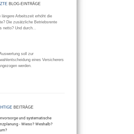
TZTE
BLOG-EINTRÄGE
 längere Arbeitszeit erhöht die
e? Die zusätzliche Betriebsrente
's netto? Und durch...
iterlesen...
Auswertung soll zur
wahlentscheidung eines Versicherers
angezogen werden.
iterlesen...
CHTIGE
BEITRÄGE
envorsorge und systematische
anzplanung - Wieso? Weshalb?
um?