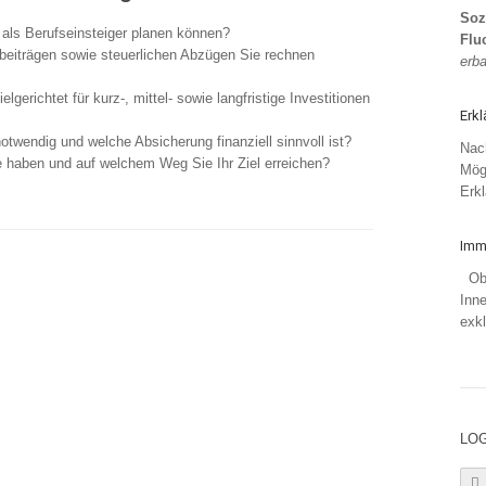
Soz
 als Berufseinsteiger planen können?
Flu
beiträgen sowie steuerlichen Abzügen Sie rechnen
erba
elgerichtet für kurz-, mittel- sowie langfristige Investitionen
Erk
otwendig und welche Absicherung finanziell sinnvoll ist?
Nach
e haben und auf welchem Weg Sie Ihr Ziel erreichen?
Mögl
Erkl
Imm
Obj
Inne
exkl
LOG