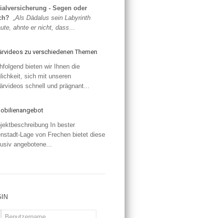
ialversicherung - Segen oder
ch?
„Als Dädalus sein Labyrinth
ute, ahnte er nicht, dass
...
lärvideos zu verschiedenen Themen
folgend bieten wir Ihnen die
ichkeit, sich mit unseren
ärvideos schnell und prägnant...
obilienangebot
ektbeschreibung In bester
nstadt-Lage von Frechen bietet diese
usiv angebotene...
IN