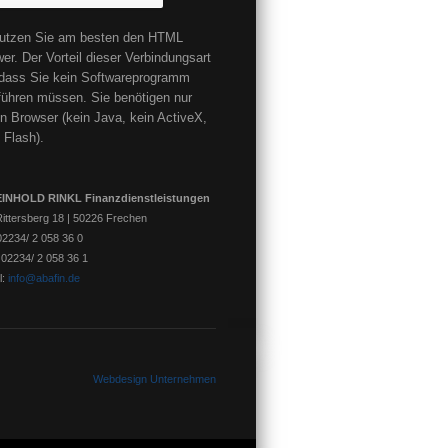
utzen Sie am besten den HTML
er. Der Vorteil dieser Verbindungsart
, dass Sie kein Softwareprogramm
führen müssen. Sie benötigen nur
n Browser (kein Java, kein ActiveX,
 Flash).
INHOLD RINKL Finanzdienstleistungen
ittersberg 18 | 50226 Frechen
 02234/ 2 058 36 0
 02234/ 2 058 36 1
l:
info@abafin.de
Webdesign Unternehmen