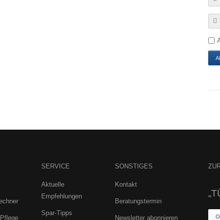
SERVICE
SONSTIGES
ZU
Aktuelle
Kontakt
„T
Empfehlungen
rechner
Beratungstermin
Spar-Tipps
O
 Pflege
Newsletter abonnieren