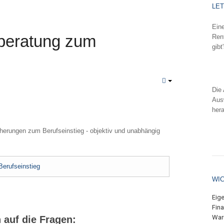
LE
Eine
beratung zum
Rent
gibt
We
Die 
Aus
her
We
cherungen zum Berufseinstieg - objektiv und unabhängig
erufseinstieg
WI
Eig
Fin
War
 auf die Fragen: