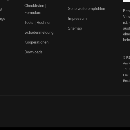
Checklisten |
g
Seite weiterempfehlen
Ben
Formulare
View
rge
Impressum
Tools | Rechner
ist
Sitemap
aus
Schadenmeldung
eine
kein
Kooperationen
Downloads
© RE
Am R
Tel.
Fax:
Emai