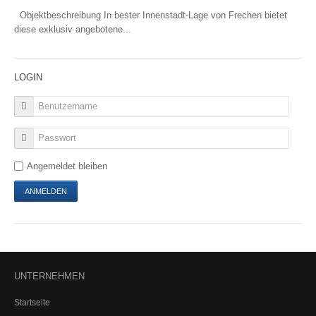
Pensionskasse
Objektbeschreibung In bester Innenstadt-Lage von Frechen bietet
diese exklusiv angebotene...
Pensionsfonds
Pensionszusage
RENTENCHECK
LOGIN
GELDANLAGE
Girokonto
Angemeldet bleiben
Tagesgeld
Investmentfonds
Beteiligungen
Bausparen
Edelmetalle
ETF - Managed Depot
UNTERNEHMEN
Startseite
IMMOBILIEN