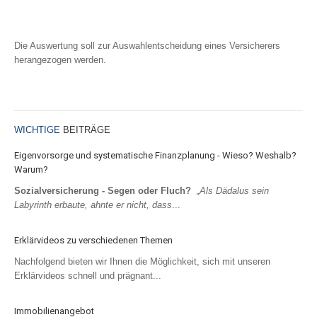
Weiterlesen...
Rechtsschutz für Firmen
Kautionsversicherung
Die Auswertung soll zur Auswahlentscheidung eines Versicherers
PKW (gewerbliche Nutzung)
herangezogen werden.
LKW
Weiterlesen...
ALTERSVORSORGE
WICHTIGE
BEITRÄGE
Eigenvorsorge und systematische Finanzplanung - Wieso? Weshalb?
PRIVATE ALTERSVORSORGE
Warum?
Private Rentenversicherung
Sozialversicherung - Segen oder Fluch?
„Als Dädalus sein
Labyrinth erbaute, ahnte er nicht, dass
...
Riester-Rente
Basisrente (Rürup)
Erklärvideos zu verschiedenen Themen
Rentenversicherung gegen Einmalbeitrag
Nachfolgend bieten wir Ihnen die Möglichkeit, sich mit unseren
BETRIEBLICHE ALTERSVORSORGE
Erklärvideos schnell und prägnant...
Direktversicherung
Unterstützungskasse
Immobilienangebot