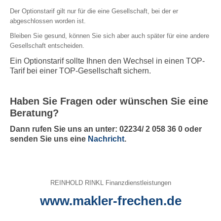
Sterbegeld
Der Optionstarif gilt nur für die eine Gesellschaft, bei der er
abgeschlossen worden ist.
Kindervorsorge
Bleiben Sie gesund, können Sie sich aber auch später für eine andere
Gesellschaft entscheiden.
Sachversicherungen
Ein Optionstarif sollte Ihnen den Wechsel in einen TOP-
Tarif bei einer TOP-Gesellschaft sichern.
PRIVATE SACHVERSICHERUNGEN
Privathaftpflicht
Haben Sie Fragen oder wünschen Sie eine
Rechtsschutz
Beratung?
Heim und Haus
Hausrat
Dann rufen Sie uns an unter: 02234/ 2 058 36 0 oder
senden Sie uns eine
Nachricht
.
Glasbruch
Wohngebäude
Haus- und Grundbesitzerhaftpflicht
Gewässerschadenhaftpflicht
REINHOLD RINKL Finanzdienstleistungen
Bauherrenhaftpflicht
www.makler-frechen.de
Bauleistung
Photovoltaik