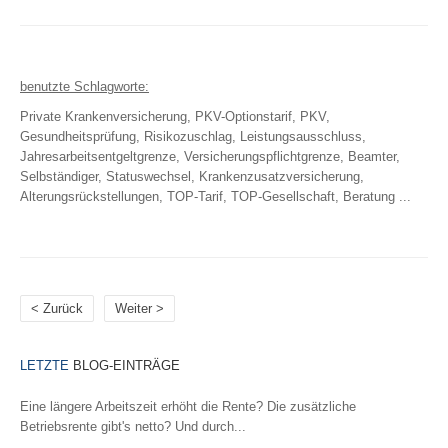
KFZ
PKW (private Nutzung)
Motorrad
benutzte Schlagworte:
Anhänger
Private Krankenversicherung, PKV-Optionstarif, PKV,
Wohnmobil
Gesundheitsprüfung, Risikozuschlag, Leistungsausschluss,
Wohnwagen
Jahresarbeitsentgeltgrenze, Versicherungspflichtgrenze, Beamter,
Tiere
Selbständiger, Statuswechsel, Krankenzusatzversicherung,
Alterungsrückstellungen, TOP-Tarif, TOP-Gesellschaft, Beratung ...
Hundehalterhaftpflicht
Pferdehalterhaftpflicht
Tier-OP-Versicherung
Reiseversicherung
Bootsversicherung
< Zurück
Weiter >
Veranstaltungshaftpflicht
GEWERBE-SACHVERSICHERUNGEN
LETZTE
BLOG-EINTRÄGE
Betriebshaftpflicht
Eine längere Arbeitszeit erhöht die Rente? Die zusätzliche
Inhaltsversicherung
Betriebsrente gibt's netto? Und durch...
Elektronikversicherung