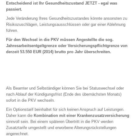
Entscheidend ist Ihr Gesundheitszustand JETZT - egal was
ambulant, stationär, Zahn
passiert.
Krankentagegeld
Jede Veränderung Ihres Gesundheitszustandes könnte ansonsten zu
Pflegerente
Risikozuschlägen, Leistungsausschlüssen oder gar einer Ablehnung
Pflegetagegeld
führen.
Reisekrankenversicherung
Für den Wechsel in die PKV müssen Angestellte die sog.
Reisekrankenversicherung für Au Pairs, Schüler, Studenten …
Jahresarbeitsentgeltgrenze oder Versicherungspflichtgrenze von
derzeit 53.550 EUR (2014) brutto pro Jahr überschreiten.
ABSICHERUNG
Einkommen | Hinterbliebene | Kinder
Als Beamter und Selbständiger können Sie bei Statuswechsel oder
nach Ablauf der Kündigungsfrist (Ende des übernächsten Monats)
Berufsunfähigkeit
sofort in die PKV wechseln.
Unfallversicherung
Ein Optionstarif beinhaltet für sich keinen Anspruch auf Leistungen.
Schwere Krankheiten (Dread Disease)
Daher kann die
Kombination mit einer Krankenzusatzversicherung
Risikolebensversicherung
sinnvoll sein. Bei einem späteren Übertritt in die PKV werden
Einkommensversicherung
Zusatztarife umgestellt und erworbene Alterungsrückstellungen
angerechnet.
Grundfähigkeiten