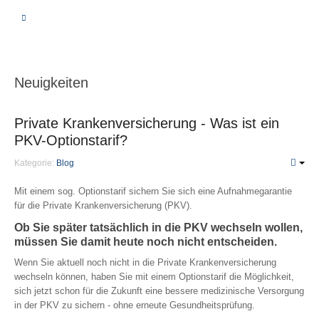
BERATUNG
VERGLEICHSRECHNER
Neuigkeiten
KRANKHEIT | PFLEGE
Private Krankenversicherung - Was ist ein
PKV-Optionstarif?
Private Krankenversicherung
Kategorie:
Blog
Unterschiede
Leistungen
Mit einem sog. Optionstarif sichern Sie sich eine Aufnahmegarantie
für die Private Krankenversicherung (PKV).
Beiträge
Ob Sie später tatsächlich in die PKV wechseln wollen,
Fragen
müssen Sie damit heute noch nicht entscheiden.
PKV-Optimierung
Wenn Sie aktuell noch nicht in die Private Krankenversicherung
wechseln können, haben Sie mit einem Optionstarif die Möglichkeit,
Gesetzliche Krankenversicherung
sich jetzt schon für die Zukunft eine bessere medizinische Versorgung
Krankenzusatzversicherung
in der PKV zu sichern - ohne erneute Gesundheitsprüfung.