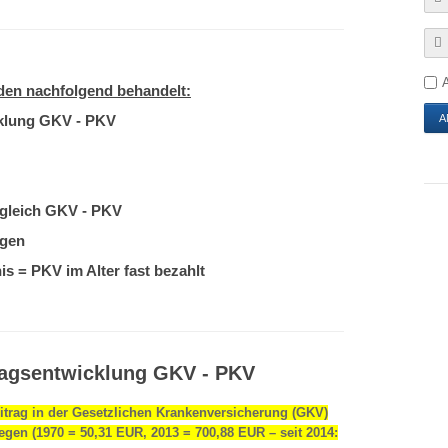
den nachfolgend behandelt:
cklung GKV - PKV
rgleich GKV - PKV
ngen
s = PKV im Alter fast bezahlt
tragsentwicklung GKV - PKV
eitrag in der Gesetzlichen Krankenversicherung (GKV)
egen (1970 = 50,31 EUR, 2013 = 700,88 EUR – seit 2014: