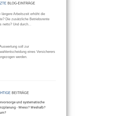
TZTE
BLOG-EINTRÄGE
 längere Arbeitszeit erhöht die
e? Die zusätzliche Betriebsrente
's netto? Und durch...
iterlesen...
Auswertung soll zur
wahlentscheidung eines Versicherers
angezogen werden.
iterlesen...
CHTIGE
BEITRÄGE
envorsorge und systematische
anzplanung - Wieso? Weshalb?
um?