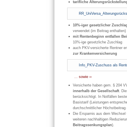
tarifliche Alterungsrückstellu
RR_UniVersa_Alterungsrücks
10%-iger gesetzlicher Zuschla
verwendet (im Beitrag enthalten)
mit Rentenbeginn entfallen B
10%-ige gesetzliche Zuschlag
auch PKV-versicherte Rentner er
zur Krankenversicherung
Info_PKV-Zuschuss als Rent
... sowie ››
Versicherte haben gem. § 204 
innerhalb der Gesellschaft
. Di
berücksichtigt. In Notfällen bes
Basistarif (Leistungen entsprec
durchschnittlicher Höchstbeitra
Die Ersparnis aus dem Wechsel v
weiteren nachhaltigen Reduzieru
Beitragssenkungsplan
).