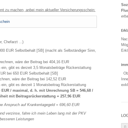
Soz
ent zu machen, anbei mein aktueller Versicherungsschein:
Flu
erba
schein
Erk
Nach
, Chefarzt ...)
Mögl
000 EUR Selbstbehalt [SB] (macht als Selbständiger Sinn,
Erkl
rechnen, wäre der Beitrag bei 404,16 EUR
Imm
ein, gibt es derzeit 3,5 Monatsbeiträge Rückerstattung
EUR bei 650 EUR Selbstbehalt [SB]
Obj
chnen, wäre der Beitrag bei 142,52 EUR
Inne
ein, gibt es derzeit 1 Monatsbeitrag Rückerstattung
exkl
 EUR / maximal, d. h. mit Umrechnung SB = 546,68 /
eiheit mit Beitragsrückerstattung = 257,96 EUR
ne Anspruch auf Krankentagegeld = 696,60 EUR
und verzinse, fahre ich mein Leben lang mit der PKV
LOG
i besseren Leistungen