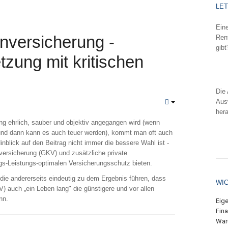
LE
Eine
nversicherung -
Rent
gibt
zung mit kritischen
We
Die 
Aus
her
 ehrlich, sauber und objektiv angegangen wird (wenn
We
und dann kann es auch teuer werden), kommt man oft auch
blick auf den Beitrag nicht immer die bessere Wahl ist -
versicherung (GKV) und zusätzliche private
s-Leistungs-optimalen Versicherungsschutz bieten.
 die andererseits eindeutig zu dem Ergebnis führen, dass
WI
) auch „ein Leben lang" die günstigere und vor allen
nn.
Eig
Fin
War