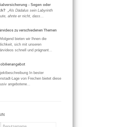
ialversicherung - Segen oder
ch?
„Als Dädalus sein Labyrinth
ute, ahnte er nicht, dass
...
lärvideos zu verschiedenen Themen
folgend bieten wir Ihnen die
ichkeit, sich mit unseren
ärvideos schnell und prägnant...
obilienangebot
ektbeschreibung In bester
nstadt-Lage von Frechen bietet diese
usiv angebotene...
IN