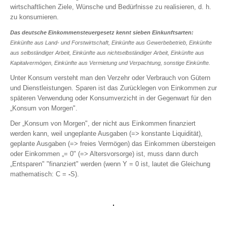
wirtschaftlichen Ziele, Wünsche und Bedürfnisse zu realisieren, d. h.
KFZ
zu konsumieren.
PKW (private Nutzung)
Das deutsche Einkommensteuergesetz kennt sieben Einkunftsarten:
Motorrad
Einkünfte aus Land- und Forstwirtschaft, Einkünfte aus Gewerbebetrieb, Einkünfte
Anhänger
aus selbständiger Arbeit, Einkünfte aus nichtselbständiger Arbeit, Einkünfte aus
Wohnmobil
Kapitalvermögen, Einkünfte aus Vermietung und Verpachtung, sonstige Einkünfte.
Wohnwagen
Unter Konsum versteht man den Verzehr oder Verbrauch von Gütern
Tiere
und Dienstleistungen. Sparen ist das Zurücklegen von Einkommen zur
späteren Verwendung oder Konsumverzicht in der Gegenwart für den
Hundehalterhaftpflicht
„Konsum von Morgen".
Pferdehalterhaftpflicht
Der „Konsum von Morgen", der nicht aus Einkommen finanziert
Tier-OP-Versicherung
werden kann, weil ungeplante Ausgaben (=> konstante Liquidität),
Reiseversicherung
geplante Ausgaben (=> freies Vermögen) das Einkommen übersteigen
Bootsversicherung
oder Einkommen „= 0" (=> Altersvorsorge) ist, muss dann durch
„Entsparen" "finanziert" werden (wenn Y = 0 ist, lautet die Gleichung
Veranstaltungshaftpflicht
mathematisch: C =
-
S).
GEWERBE-SACHVERSICHERUNGEN
Betriebshaftpflicht
Inhaltsversicherung
Elektronikversicherung