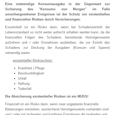
Eine notwendige Konsumausgabe in der Gegenwart zur
Rechtsschutz für Firmen
Sicherung des "Konsums von Morgen" im Falle
Kautionsversicherung
unvorhergesehener Ereignisse ist der Schutz vor existentiellen
und finanziellen Risiken durch Versicherungen.
PKW (gewerbliche Nutzung)
LKW
Existentiell ist ein Risiko dann, wenn bei Schadenseintritt der
Lebensstandard so nicht weiter aufrecht erhalten werden kann, da die
finanziellen Folgen des Schadens bestehende Vermögenswerte
aufzehren und / oder Einnahmen ausbleiben, die vor Eintritt des
ALTERSVORSORGE
Schadens zur Deckung der Ausgaben (Konsum und Sparen)
notwendig waren.
existentieller Risikoschutz:
PRIVATE ALTERSVORSORGE
Krankheit | Pflege
Private Rentenversicherung
Berufsunfähigkeit
Riester-Rente
Unfall
Basisrente (Rürup)
Haftung
Todesfall
Rentenversicherung gegen Einmalbeitrag
Die Absicherung existentieller Risiken ist ein MUSS!
BETRIEBLICHE ALTERSVORSORGE
Finanziell ist ein Risiko dann, wenn zwar ungeplante finanzielle
Direktversicherung
Belastungen entstehen, ausreichend Vermögenswerte vorhanden sind
Unterstützungskasse
und / oder mit laufenden und künftigen Einnahmen die laufenden und