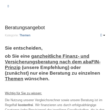
BERATUNG
VERGLEICHSRECHNER
Beratungsangebot
Kategorie:
Themen
KRANKHEIT | PFLEGE
Sie entscheiden,
Private Krankenversicherung
ob Sie eine
ganzheitliche Finanz- und
Unterschiede
Versicherungsberatung nach dem abaFIN-
Leistungen
Prinzip
(unsere Empfehlung) oder
Beiträge
(zunächst) nur eine Beratung zu einzelnen
Themen
Fragen
wünschen.
PKV-Optimierung
Wichtig für Sie zu wissen:
Gesetzliche Krankenversicherung
Die Nutzung unserer Vergleichsrechner sowie unsere Beratung ist im
Krankenzusatzversicherung
Regelfall
kostenfrei
. Wir finanzieren uns durch erfolgsabhängige
Courtagen (oder Provisionen) der jeweiligen Gesellschaften, die in den