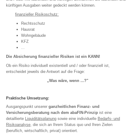
Pensionskasse
künftigen Ausgaben weiter gedeckt werden können.
Pensionsfonds
finanzieller Risikoschutz:
Pensionszusage
Rechtsschutz
Hausrat
RENTENCHECK
Wohngebäude
KFZ
...
GELDANLAGE
Die Absicherung finanzieller Risiken ist ein KANN!
Girokonto
Ob ein Risiko individuell existentiell und / oder finanziell ist,
entscheidet jeweils die Antwort auf die Frage:
Tagesgeld
„Was wäre, wenn ...?"
Investmentfonds
Beteiligungen
Bausparen
Praktische Umsetzung:
Edelmetalle
Ausgangspunkt unserer
ganzheitlichen Finanz- und
ETF - Managed Depot
Versicherungsberatung nach dem abaFIN-Prinzip
ist eine
detaillierte
Liquiditätsplanung
sowie eine individuelle
Bedarfs- und
Risikoanalyse
, die sich an Ihrem Status quo und Ihren Zielen
IMMOBILIEN
(beruflich, wirtschaftlich, privat) orientiert.