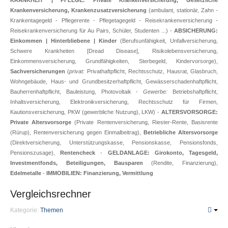
KRANKHEIT | PFLEGE: Private Krankenversicherung, Gesetzliche
Krankenversicherung, Krankenzusatzversicherung
(ambulant, stationär, Zahn -
Krankentagegeld - Pflegerente - Pflegetagegeld - Reisekrankenversicherung -
Reisekrankenversicherung für Au Pairs, Schüler, Studenten ...) -
ABSICHERUNG:
Einkommen | Hinterbliebene | Kinder
(Berufsunfähigkeit, Unfallversicherung,
Schwere Krankheiten [Dread Disease], Risikolebensversicherung,
Einkommensversicherung, Grundfähigkeiten, Sterbegeld, Kindervorsorge),
Sachversicherungen
(
privat:
Privathaftpflicht, Rechtsschutz, Hausrat, Glasbruch,
Wohngebäude, Haus- und Grundbesitzerhaftpflicht, Gewässerschadenhaftpflicht,
Bauherrenhaftpflicht, Bauleistung, Photovoltaik -
Gewerbe:
Betriebshaftpflicht,
Inhaltsversicherung, Elektronikversicherung, Rechtsschutz für Firmen,
Kautionsversicherung, PKW (gewerbliche Nutzung), LKW) -
ALTERSVORSORGE:
Private Altersvorsorge
(Private Rentenversicherung, Riester-Rente, Basisrente
(Rürup), Rentenversicherung gegen Einmalbeitrag),
Betriebliche Altersvorsorge
(Direktversicherung, Unterstützungskasse, Pensionskasse, Pensionsfonds,
Pensionszusage),
Rentencheck
-
GELDANLAGE: Girokonto, Tagesgeld,
Investmentfonds, Beteiligungen, Bausparen
(Rendite, Finanzierung),
Edelmetalle
-
IMMOBILIEN: Finanzierung, Vermittlung
Vergleichsrechner
Kategorie:
Themen