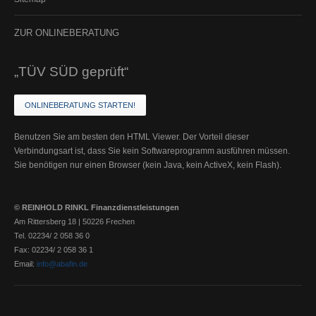
ZUR
ONLINEBERATUNG
„TÜV SÜD geprüft“
ONLINEBERATUNG STARTEN!
Benutzen Sie am besten den HTML Viewer. Der Vorteil dieser
Verbindungsart ist, dass Sie kein Softwareprogramm ausführen müssen.
Sie benötigen nur einen Browser (kein Java, kein ActiveX, kein Flash).
© REINHOLD RINKL Finanzdienstleistungen
Am Rittersberg 18 | 50226 Frechen
Tel. 02234/ 2 058 36 0
Fax: 02234/ 2 058 36 1
Email:
info@abafin.de