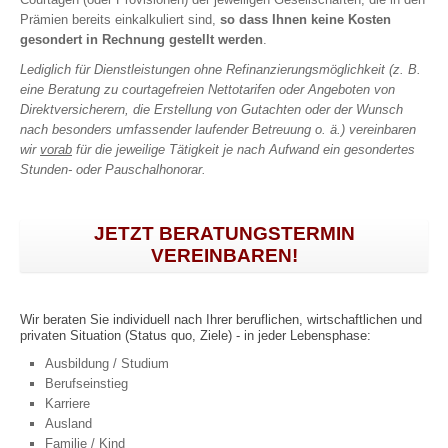
ambulant, stationär, Zahn
Prämien bereits einkalkuliert sind,
so dass Ihnen keine Kosten
Krankentagegeld
gesondert in Rechnung gestellt werden
.
Pflegerente
Lediglich für Dienstleistungen ohne Refinanzierungsmöglichkeit (z. B.
eine Beratung zu courtagefreien Nettotarifen oder Angeboten von
Pflegetagegeld
Direktversicherern, die Erstellung von Gutachten oder der Wunsch
Reisekrankenversicherung
nach besonders umfassender laufender Betreuung o. ä.) vereinbaren
Reisekrankenversicherung für Au Pairs, Schüler, Studenten …
wir
vorab
für die jeweilige Tätigkeit je nach Aufwand ein gesondertes
Stunden- oder Pauschalhonorar.
ABSICHERUNG
JETZT BERATUNGSTERMIN
VEREINBAREN!
Einkommen | Hinterbliebene | Kinder
Berufsunfähigkeit
Wir beraten Sie individuell nach Ihrer beruflichen, wirtschaftlichen und
privaten Situation (Status quo, Ziele) - in jeder Lebensphase:
Unfallversicherung
Ausbildung / Studium
Schwere Krankheiten (Dread Disease)
Berufseinstieg
Risikolebensversicherung
Karriere
Einkommensversicherung
Ausland
Grundfähigkeiten
Familie / Kind