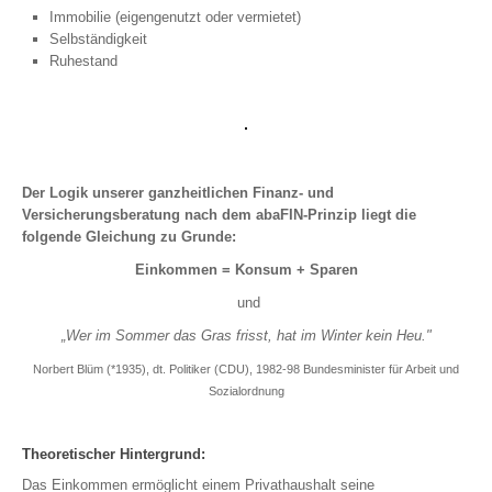
Immobilie (eigengenutzt oder vermietet)
Sterbegeld
Selbständigkeit
Kindervorsorge
Ruhestand
Sachversicherungen
PRIVATE SACHVERSICHERUNGEN
Der Logik unserer ganzheitlichen Finanz- und
Privathaftpflicht
Versicherungsberatung nach dem abaFIN-Prinzip liegt die
Rechtsschutz
folgende Gleichung zu Grunde:
Heim und Haus
Einkommen = Konsum + Sparen
Hausrat
und
Glasbruch
„Wer im Sommer das Gras frisst, hat im Winter kein Heu."
Wohngebäude
Haus- und Grundbesitzerhaftpflicht
Norbert Blüm (*1935), dt. Politiker (CDU), 1982-98 Bundesminister für Arbeit und
Sozialordnung
Gewässerschadenhaftpflicht
Bauherrenhaftpflicht
Bauleistung
Theoretischer Hintergrund:
Photovoltaik
Das Einkommen ermöglicht einem Privathaushalt seine