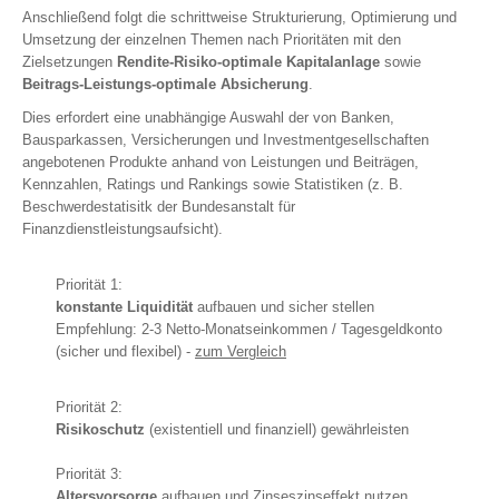
Anschließend folgt die schrittweise Strukturierung, Optimierung und
Finanzierung
Umsetzung der einzelnen Themen nach Prioritäten mit den
Zielsetzungen
Rendite-Risiko-optimale Kapitalanlage
sowie
Vermittlung
Beitrags-Leistungs-optimale Absicherung
.
Dies erfordert eine unabhängige Auswahl der von Banken,
Bausparkassen, Versicherungen und Investmentgesellschaften
angebotenen Produkte anhand von Leistungen und Beiträgen,
Kennzahlen, Ratings und Rankings sowie Statistiken (z. B.
Beschwerdestatisitk der Bundesanstalt für
Finanzdienstleistungsaufsicht).
Priorität 1:
konstante Liquidität
aufbauen und sicher stellen
Empfehlung: 2-3 Netto-Monatseinkommen / Tagesgeldkonto
(sicher und flexibel) -
zum Vergleich
Priorität 2:
Risikoschutz
(existentiell und finanziell) gewährleisten
Priorität 3:
Altersvorsorge
aufbauen und Zinseszinseffekt nutzen