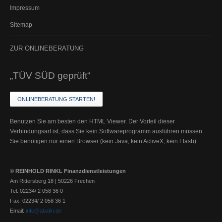
Impressum
Finanzierung
Sitemap
Vermittlung
ZUR
ONLINEBERATUNG
„TÜV SÜD geprüft“
ONLINEBERATUNG STARTEN!
Benutzen Sie am besten den HTML Viewer. Der Vorteil dieser
Verbindungsart ist, dass Sie kein Softwareprogramm ausführen müssen.
Sie benötigen nur einen Browser (kein Java, kein ActiveX, kein Flash).
© REINHOLD RINKL Finanzdienstleistungen
Am Rittersberg 18 | 50226 Frechen
Tel. 02234/ 2 058 36 0
Fax: 02234/ 2 058 36 1
Email:
info@abafin.de