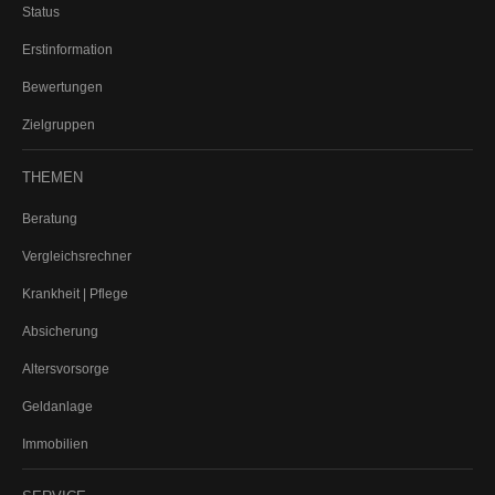
Status
Rechtsschutz für Firmen
Erstinformation
Kautionsversicherung
PKW (gewerbliche Nutzung)
Bewertungen
LKW
Zielgruppen
THEMEN
ALTERSVORSORGE
Beratung
Vergleichsrechner
PRIVATE ALTERSVORSORGE
Krankheit | Pflege
Private Rentenversicherung
Riester-Rente
Absicherung
Basisrente (Rürup)
Altersvorsorge
Rentenversicherung gegen Einmalbeitrag
Geldanlage
BETRIEBLICHE ALTERSVORSORGE
Immobilien
Direktversicherung
Unterstützungskasse