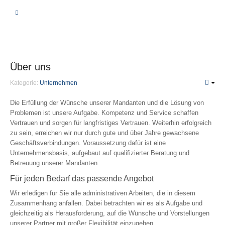
BERATUNG
VERGLEICHSRECHNER
Über uns
KRANKHEIT | PFLEGE
Kategorie:
Unternehmen
Private Krankenversicherung
Die Erfüllung der Wünsche unserer Mandanten und die Lösung von
Problemen ist unsere Aufgabe. Kompetenz und Service schaffen
Unterschiede
Vertrauen und sorgen für langfristiges Vertrauen. Weiterhin erfolgreich
zu sein, erreichen wir nur durch gute und über Jahre gewachsene
Leistungen
Geschäftsverbindungen. Voraussetzung dafür ist eine
Beiträge
Unternehmensbasis, aufgebaut auf qualifizierter Beratung und
Fragen
Betreuung unserer Mandanten.
PKV-Optimierung
Für jeden Bedarf das passende Angebot
Wir erledigen für Sie alle administrativen Arbeiten, die in diesem
Gesetzliche Krankenversicherung
Zusammenhang anfallen. Dabei betrachten wir es als Aufgabe und
Krankenzusatzversicherung
gleichzeitig als Herausforderung, auf die Wünsche und Vorstellungen
unserer Partner mit großer Flexibilität einzugehen.