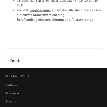
bis 2008 als (Senior) Financial Consultant | TOP-10-Berater
KFZ
MLP
PKW (private Nutzung)
seit 2008
unabhängiger
Finanzdienstleister
sowie
Experte
für Private Krankenversicherung,
Motorrad
Berufsunfähigkeitsversicherung und Altersvorsorge
Anhänger
Wohnmobil
Wohnwagen
Tiere
Hundehalterhaftpflicht
Pferdehalterhaftpflicht
Tier-OP-Versicherung
< Zurück
Reiseversicherung
Bootsversicherung
UNTERNEHMEN
Veranstaltungshaftpflicht
Startseite
GEWERBE-SACHVERSICHERUNGEN
Neuigkeiten
Betriebshaftpflicht
Inhaltsversicherung
Über uns
Elektronikversicherung