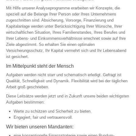
ambulant, stationär, Zahn
Mit Hilfe unserer Analyseprogramme erarbeiten wir Konzepte, die
Krankentagegeld
speziell auf die Belange Ihrer Person oder Ihres Unternehmens
Pflegerente
zugeschnitten sind. Absicherung, Vorsorge, Finanzierung und
Kapitalanlage werden unter Berücksichtigung Ihrer Wünsche, Ihrer
Pflegetagegeld
wirtschaftlichen Situation, Ihres Familienstandes, Ihres Berufes und
Reisekrankenversicherung
Ihrer Lebens- und Einkommensverhältnisse errechnet sowie auf Ihre
Reisekrankenversicherung für Au Pairs, Schüler, Studenten …
Ziele abgestimmt. So erhalten Sie einen optimalen
Versicherungsschutz, Ihr Kapital vermehrt sich und Ihr Lebensabend
ist gesichert.
Im Mittelpunkt steht der Mensch
ABSICHERUNG
Aufgaben werden nicht starr und schematisch erledigt. Gefragt ist
Qualität, Schnelligkeit und Dynamik. Flexibilität wird bei der täglichen
Einkommen | Hinterbliebene | Kinder
Arbeit groß geschrieben.
Berufsunfähigkeit
Diese Leitsätze werden jetzt und in Zukunft unsere beiden wichtigsten
Aufgaben bestimmen:
Unfallversicherung
Schwere Krankheiten (Dread Disease)
Werte zu schützen und Sicherheit zu bieten.
Engagiert, fair und vertrauensvoll.
Risikolebensversicherung
Wir bieten unseren Mandanten:
Einkommensversicherung
Grundfähigkeiten
eine konzeptionelle Finanzstrategie sowie einen Rundum-