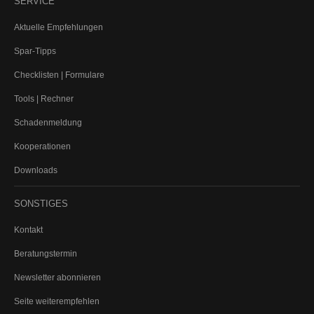
SERVICE
Pensionskasse
Aktuelle Empfehlungen
Pensionsfonds
Pensionszusage
Spar-Tipps
RENTENCHECK
Checklisten | Formulare
Tools | Rechner
GELDANLAGE
Schadenmeldung
Kooperationen
Girokonto
Tagesgeld
Downloads
Investmentfonds
SONSTIGES
Beteiligungen
Bausparen
Kontakt
Edelmetalle
Beratungstermin
ETF - Managed Depot
Newsletter abonnieren
IMMOBILIEN
Seite weiterempfehlen