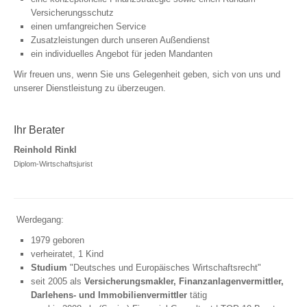
Versicherungsschutz
Sterbegeld
einen umfangreichen Service
Kindervorsorge
Zusatzleistungen durch unseren Außendienst
ein individuelles Angebot für jeden Mandanten
Sachversicherungen
Wir freuen uns, wenn Sie uns Gelegenheit geben, sich von uns und
unserer Dienstleistung zu überzeugen.
PRIVATE SACHVERSICHERUNGEN
Privathaftpflicht
Ihr Berater
Rechtsschutz
Reinhold Rinkl
Heim und Haus
Diplom-Wirtschaftsjurist
Hausrat
Glasbruch
Wohngebäude
Werdegang:
Haus- und Grundbesitzerhaftpflicht
1979 geboren
Gewässerschadenhaftpflicht
verheiratet, 1 Kind
Bauherrenhaftpflicht
Studium
"Deutsches und Europäisches Wirtschaftsrecht"
seit 2005 als
Versicherungsmakler, Finanzanlagenvermittler,
Bauleistung
Darlehens- und Immobilienvermittler
tätig
Photovoltaik